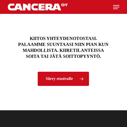
Skip
Menu
to
main
content
KIITOS YHTEYDENOTOSTASI.
PALAAMME SUUNTAASI NIIN PIAN KUN
MAHDOLLISTA. KIIRETILANTEISSA
SOITA TAI JÄTÄ SOITTOPYYNTÖ.
Siirry etusivulle