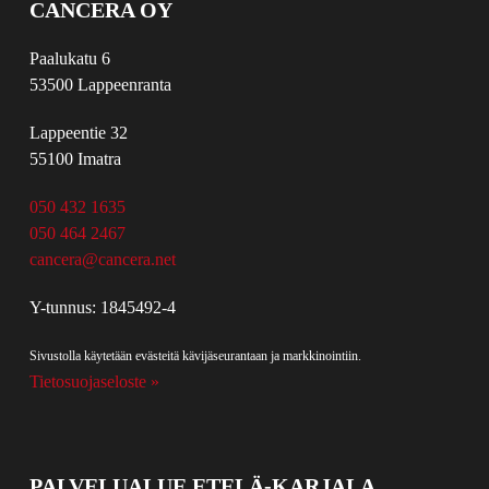
CANCERA OY
Paalukatu 6
53500 Lappeenranta
Lappeentie 32
55100 Imatra
050 432 1635
050 464 2467
cancera@cancera.net
Y-tunnus: 1845492-4
Sivustolla käytetään evästeitä kävijäseurantaan ja markkinointiin.
Tietosuojaseloste »
PALVELUALUE ETELÄ-KARJALA